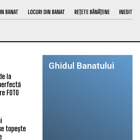
IN BANAT
LOCURI DIN BANAT
REȚETE BĂNĂȚENE
INEDIT
Ghidul Banatului
de la
 perfectă
are FOTO
i
se topește
e