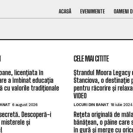
ACASĂ
EVENIMENTE
OAMENI D
I
CELE MAI CITITE
oane, licențiata în
Ștrandul Moora Legacy 
care a îmbinat educația
Stanciova, o destinație
 cu valorile tradiționale
pentru răcorire și relax
VIDEO
BANAT
6 august 2026
LOCURI DIN BANAT
18 iulie 2024
secretă. Descoperă-i
Rețeta originală de măla
 misterele și
bănățean, o pâine care 
!
în gură și merge cu oric