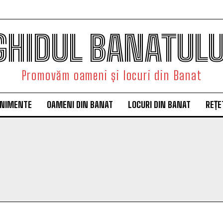
GHIDUL BANATULU
Promovăm oameni și locuri din Banat
ENIMENTE
OAMENI DIN BANAT
LOCURI DIN BANAT
REȚE