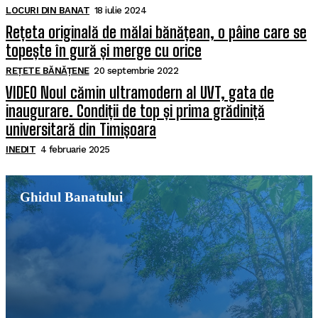
LOCURI DIN BANAT
18 iulie 2024
Rețeta originală de mălai bănățean, o pâine care se
topește în gură și merge cu orice
REȚETE BĂNĂȚENE
20 septembrie 2022
VIDEO Noul cămin ultramodern al UVT, gata de
inaugurare. Condiții de top și prima grădiniță
universitară din Timișoara
INEDIT
4 februarie 2025
Ghidul Banatului