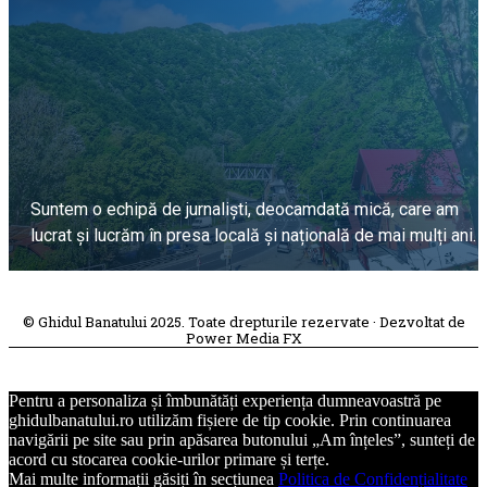
Suntem o echipă de jurnaliști, deocamdată mică, care am
lucrat și lucrăm în presa locală și națională de mai mulți ani.
DESPRE PROIECT
© Ghidul Banatului 2025. Toate drepturile rezervate · Dezvoltat de
Power Media FX
Pentru a personaliza și îmbunătăți experiența dumneavoastră pe
ghidulbanatului.ro utilizăm fișiere de tip cookie. Prin continuarea
navigării pe site sau prin apăsarea butonului „Am înțeles”, sunteți de
acord cu stocarea cookie-urilor primare și terțe.
Mai multe informații găsiți în secțiunea
Politica de Confidențialitate