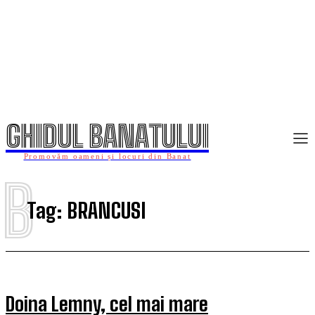
GHIDUL BANATULUI
Promovăm oameni și locuri din Banat
B
Tag:
BRANCUSI
Doina Lemny, cel mai mare