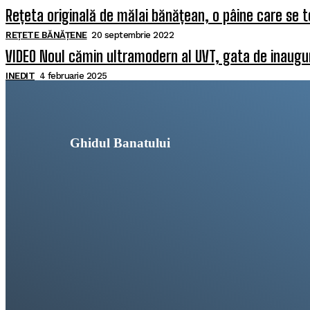
Rețeta originală de mălai bănățean, o pâine care se t
REȚETE BĂNĂȚENE
20 septembrie 2022
VIDEO Noul cămin ultramodern al UVT, gata de inaugura
INEDIT
4 februarie 2025
Ghidul Banatului