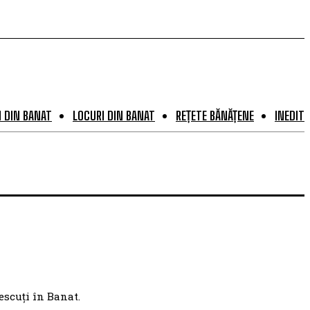
 DIN BANAT
LOCURI DIN BANAT
REȚETE BĂNĂȚENE
INEDIT
escuți în Banat.