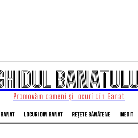
GHIDUL BANATULU
Promovăm oameni și locuri din Banat
 BANAT
LOCURI DIN BANAT
REȚETE BĂNĂȚENE
INEDIT