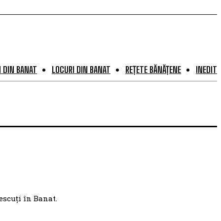
 DIN BANAT
LOCURI DIN BANAT
REȚETE BĂNĂȚENE
INEDIT
escuți în Banat.