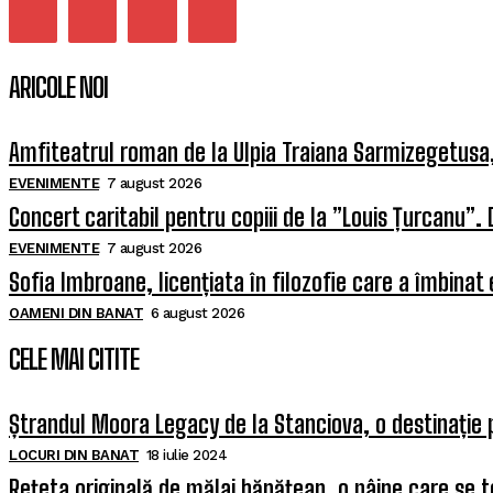
ARICOLE NOI
Amfiteatrul roman de la Ulpia Traiana Sarmizegetus
EVENIMENTE
7 august 2026
Concert caritabil pentru copiii de la ”Louis Țurcanu”. 
EVENIMENTE
7 august 2026
Sofia Imbroane, licențiata în filozofie care a îmbinat
OAMENI DIN BANAT
6 august 2026
CELE MAI CITITE
Ștrandul Moora Legacy de la Stanciova, o destinație 
LOCURI DIN BANAT
18 iulie 2024
Rețeta originală de mălai bănățean, o pâine care se t