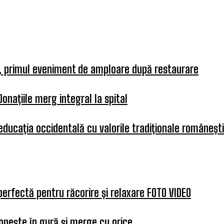
a, primul eveniment de amploare după restaurare
Donațiile merg integral la spital
 educația occidentală cu valorile tradiționale românești
perfectă pentru răcorire și relaxare FOTO VIDEO
opește în gură și merge cu orice