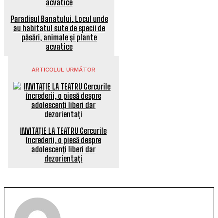
Paradisul Banatului. Locul unde
au habitatul sute de specii de
păsări, animale și plante
acvatice
ARTICOLUL URMĂTOR
INVITAȚIE LA TEATRU Cercurile
încrederii, o piesă despre
adolescenți liberi dar
dezorientați