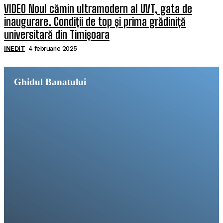
VIDEO Noul cămin ultramodern al UVT, gata de
inaugurare. Condiții de top și prima grădiniță
universitară din Timișoara
INEDIT
4 februarie 2025
Ghidul Banatului