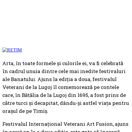
Arta, în toate formele și culorile ei, va fi celebrată
în cadrul unuia dintre cele mai inedite festivaluri
ale Banatului. Ajuns la ediția a doua, festivalul
Veterani de la Lugoj îl comemorează pe contele
care, în Bătălia de la Lugoj din 1695, a fost prins de
către turci și decapitat, dându-și astfel viața pentru
orașul de pe Timiș.
Festivalul Internațional Veterani Art Fusion, ajuns
în acest an la a doua ediție, este gata să înceapă.