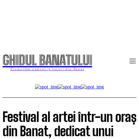
GHIDUL BANATULUI
Promovăm oameni și locuri din Banat
Festival al artei într-un oraș
din Banat, dedicat unui