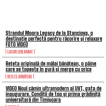
TOP 5 ARTICOLE
Ștrandul Moora Legacy de la Stanciova, o
destinație perfectă pentru răcorire și relaxare
FOTO VIDEO
LOCURI DIN BANAT
Rețeta originală de mălai bănățean, o pâine
care se topește în gură și merge cu orice
REȚETE BĂNĂȚENE
VIDEO Noul cămin ultramodern al UVT, gata de
inaugurare. Condiții de top și prima grădiniță
universitară din Timișoara