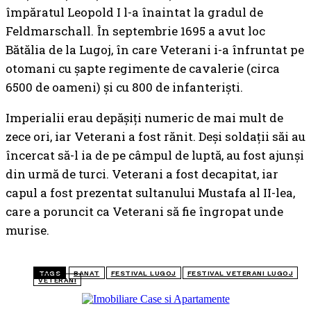
împăratul Leopold I l-a înaintat la gradul de
Feldmarschall. În septembrie 1695 a avut loc
Bătălia de la Lugoj, în care Veterani i-a înfruntat pe
otomani cu șapte regimente de cavalerie (circa
6500 de oameni) și cu 800 de infanteriști.
Imperialii erau depășiți numeric de mai mult de
zece ori, iar Veterani a fost rănit. Deși soldații săi au
încercat să-l ia de pe câmpul de luptă, au fost ajunși
din urmă de turci. Veterani a fost decapitat, iar
capul a fost prezentat sultanului Mustafa al II-lea,
care a poruncit ca Veterani să fie îngropat unde
murise.
TAGS
BANAT
FESTIVAL LUGOJ
FESTIVAL VETERANI LUGOJ
VETERANI