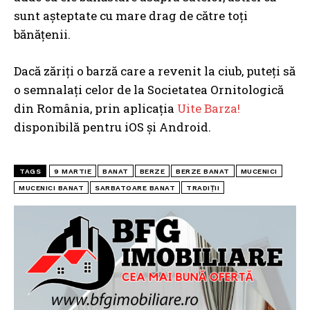
sunt așteptate cu mare drag de către toți
bănățenii.
Dacă zăriți o barză care a revenit la ciub, puteți să
o semnalați celor de la Societatea Ornitologică
din România, prin aplicația
Uite Barza!
disponibilă pentru iOS și Android.
TAGS
9 MARTIE
BANAT
BERZE
BERZE BANAT
MUCENICI
MUCENICI BANAT
SARBATOARE BANAT
TRADIŢII