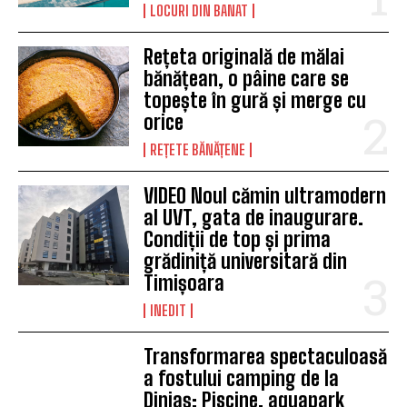
LOCURI DIN BANAT
Rețeta originală de mălai
bănățean, o pâine care se
topește în gură și merge cu
orice
REȚETE BĂNĂȚENE
VIDEO Noul cămin ultramodern
al UVT, gata de inaugurare.
Condiții de top și prima
grădiniță universitară din
Timișoara
INEDIT
Transformarea spectaculoasă
a fostului camping de la
Diniaș: Piscine, aquapark