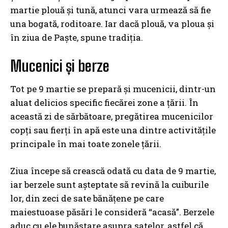
martie plouă și tună, atunci vara urmează să fie
una bogată, roditoare. Iar dacă plouă, va ploua și
în ziua de Paște, spune tradiția.
Mucenici și berze
Tot pe 9 martie se prepară și mucenicii, dintr-un
aluat delicios specific fiecărei zone a țării. În
această zi de sărbătoare, pregătirea mucenicilor
copți sau fierți în apă este una dintre activitățile
principale în mai toate zonele țării.
Ziua începe să crească odată cu data de 9 martie,
iar berzele sunt așteptate să revină la cuiburile
lor, din zeci de sate bănățene pe care
maiestuoase păsări le consideră “acasă”. Berzele
aduc cu ele bunăstare asupra satelor, astfel că