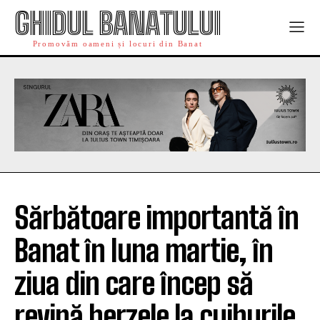
GHIDUL BANATULUI
Promovăm oameni și locuri din Banat
Sărbătoare importantă în
Banat în luna martie, în
ziua din care încep să
revină berzele la cuiburile