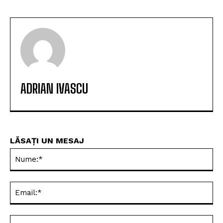
ADRIAN IVASCU
LĂSAȚI UN MESAJ
Nu
Ema
Web