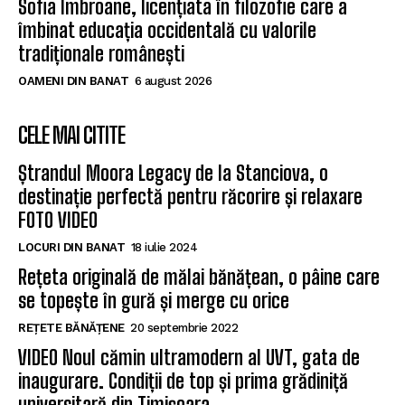
Sofia Imbroane, licențiata în filozofie care a
îmbinat educația occidentală cu valorile
tradiționale românești
OAMENI DIN BANAT
6 august 2026
CELE MAI CITITE
Ștrandul Moora Legacy de la Stanciova, o
destinație perfectă pentru răcorire și relaxare
FOTO VIDEO
LOCURI DIN BANAT
18 iulie 2024
Rețeta originală de mălai bănățean, o pâine care
se topește în gură și merge cu orice
REȚETE BĂNĂȚENE
20 septembrie 2022
VIDEO Noul cămin ultramodern al UVT, gata de
inaugurare. Condiții de top și prima grădiniță
universitară din Timișoara