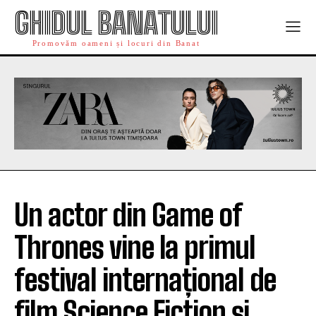
GHIDUL BANATULUI
Promovăm oameni și locuri din Banat
Un actor din Game of
Thrones vine la primul
festival internațional de
film Science Fiction și