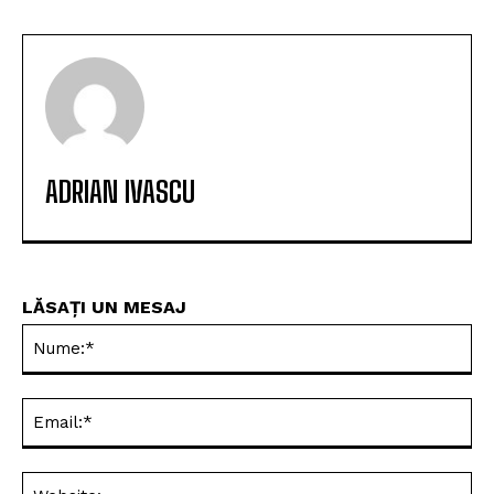
ADRIAN IVASCU
LĂSAȚI UN MESAJ
Nu
Ema
Web