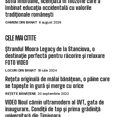
Sofia Imbroane, licențiata în filozofie care a
îmbinat educația occidentală cu valorile
tradiționale românești
OAMENI DIN BANAT
6 august 2026
CELE MAI CITITE
Ștrandul Moora Legacy de la Stanciova, o
destinație perfectă pentru răcorire și relaxare
FOTO VIDEO
LOCURI DIN BANAT
18 iulie 2024
Rețeta originală de mălai bănățean, o pâine care
se topește în gură și merge cu orice
REȚETE BĂNĂȚENE
20 septembrie 2022
VIDEO Noul cămin ultramodern al UVT, gata de
inaugurare. Condiții de top și prima grădiniță
universitară din Timișoara