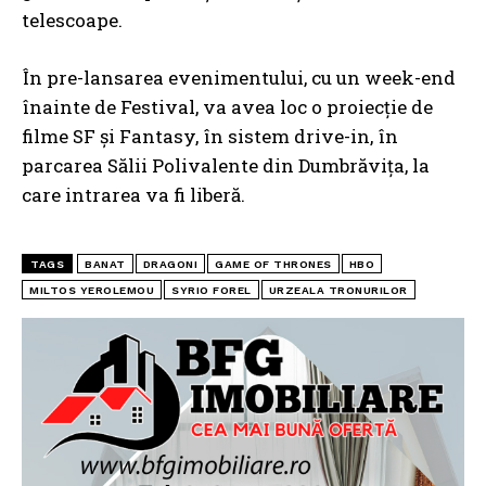
telescoape.
În pre-lansarea evenimentului, cu un week-end
înainte de Festival, va avea loc o proiecție de
filme SF și Fantasy, în sistem drive-in, în
parcarea Sălii Polivalente din Dumbrăvița, la
care intrarea va fi liberă.
TAGS
BANAT
DRAGONI
GAME OF THRONES
HBO
MILTOS YEROLEMOU
SYRIO FOREL
URZEALA TRONURILOR