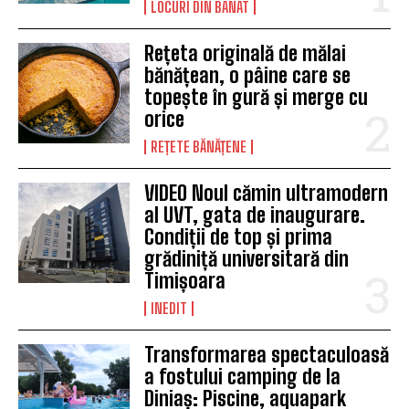
LOCURI DIN BANAT
Rețeta originală de mălai
bănățean, o pâine care se
topește în gură și merge cu
orice
REȚETE BĂNĂȚENE
VIDEO Noul cămin ultramodern
al UVT, gata de inaugurare.
Condiții de top și prima
grădiniță universitară din
Timișoara
INEDIT
Transformarea spectaculoasă
a fostului camping de la
Diniaș: Piscine, aquapark