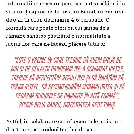
informațiile necesare pentru a putea călători în
siguranță aproape de casă, în Banat, în excursii
de o zi, în grup de maxim 4-6 persoane. O
formulă care poate oferi oricui șansa de a
rămâne sănătos păstrând o normalitate a
lucrurilor care ne făceau plăcere tuturor.
“ESTE O VREME ÎN CARE TREBUIE SĂ AVEM GRIJĂ DE
NOI ȘI DE CEILALȚI! PANDEMIA NE-A SCHIMBAT VIEȚILE,
TREBUIE SĂ RESPECTĂM REGULI NOI ȘI SĂ ÎNVĂȚĂM SĂ
TRĂIM ALTFEL. SĂ RECONFIGURĂM NORMALITATEA ȘI SĂ
REGĂSIM BUCURIILE DE DINAINTE ÎN ALTĂ FORMĂ”,
SPUNE DELIA BARBU, DIRECTOAREA APDT TIMIȘ.
Astfel, în colaborare cu info-centrele turistice
din Timiș, cu producători locali sau