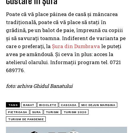
Gustare în Șură
Poate că vă place pâinea de casă și mâncarea
tradițională, poate că vă place să stați în
grădină, pe un balot de paie, împreună cu copiii
și să savurați toamna. Indiferent de varianta pe
care o preferați, la
Șura din Dumbrava
le puteți
avea pe amândouă. Și ceva în plus: acces la
atelierul olarului. Informații program tel. 0721
689776.
foto: arhiva Ghidul Banatului
TAGS
BANAT
BICICLETE
CASCADA
MIC DEJUN MARGINA
PIETROASA
SURA
TURISM
TURISM 2020
TURISM DE PANDEMIE