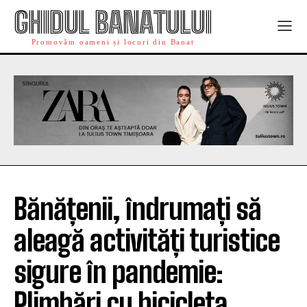
GHIDUL BANATULUI
Promovăm oameni și locuri din Banat
Bănățenii, îndrumați să
aleagă activități turistice
sigure în pandemie:
Plimbări cu bicicleta,