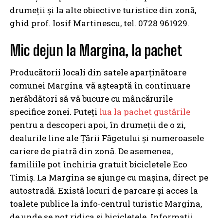
drumeții și la alte obiective turistice din zonă,
ghid prof. Iosif Martinescu, tel. 0728 961929.
Mic dejun la Margina, la pachet
Producătorii locali din satele aparținătoare
comunei Margina vă așteaptă în continuare
nerăbdători să vă bucure cu mâncărurile
specifice zonei. Puteți
lua la pachet gustările
pentru a descoperi apoi, în drumeții de o zi,
dealurile line ale Țării Făgetului și numeroasele
cariere de piatră din zonă. De asemenea,
familiile pot închiria gratuit bicicletele Eco
Timiș. La Margina se ajunge cu mașina, direct pe
autostradă. Există locuri de parcare și acces la
toalete publice la info-centrul turistic Margina,
de unde se pot ridica și bicicletele. Informații