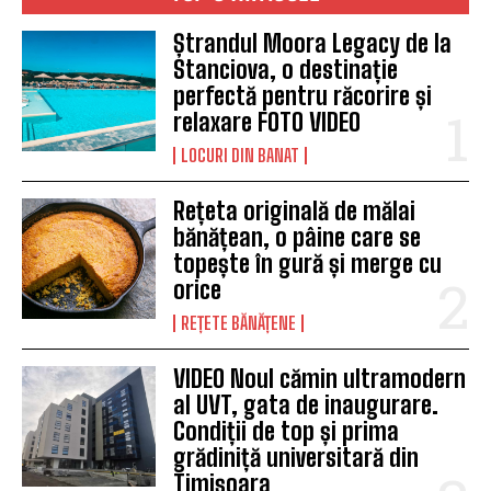
Ștrandul Moora Legacy de la
Stanciova, o destinație
perfectă pentru răcorire și
relaxare FOTO VIDEO
LOCURI DIN BANAT
Rețeta originală de mălai
bănățean, o pâine care se
topește în gură și merge cu
orice
REȚETE BĂNĂȚENE
VIDEO Noul cămin ultramodern
al UVT, gata de inaugurare.
Condiții de top și prima
grădiniță universitară din
Timișoara