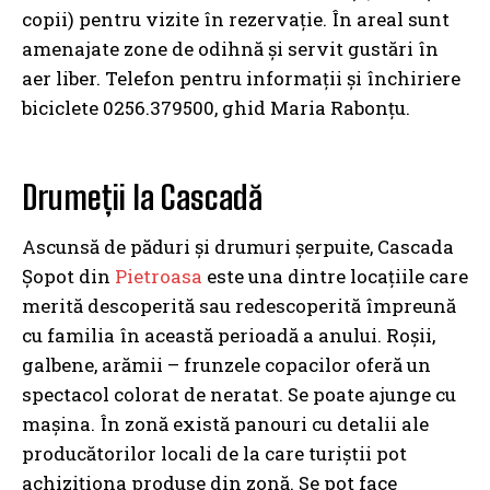
copii) pentru vizite în rezervație. În areal sunt
amenajate zone de odihnă și servit gustări în
aer liber. Telefon pentru informații și închiriere
biciclete 0256.379500, ghid Maria Rabonțu.
Drumeții la Cascadă
Ascunsă de păduri și drumuri șerpuite, Cascada
Șopot din
Pietroasa
este una dintre locațiile care
merită descoperită sau redescoperită împreună
cu familia în această perioadă a anului. Roșii,
galbene, arămii – frunzele copacilor oferă un
spectacol colorat de neratat. Se poate ajunge cu
mașina. În zonă există panouri cu detalii ale
producătorilor locali de la care turiștii pot
achiziționa produse din zonă. Se pot face