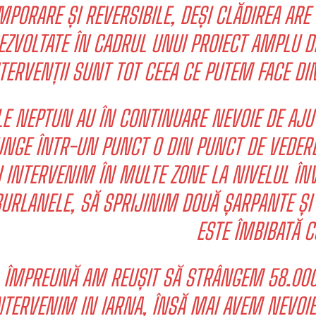
MPORARE ȘI REVERSIBILE, DEȘI CLĂDIREA ARE
EZVOLTATE ÎN CADRUL UNUI PROIECT AMPLU 
TERVENȚII SUNT TOT CEEA CE PUTEM FACE DIN
LE NEPTUN AU ÎN CONTINUARE NEVOIE DE AJ
NGE ÎNTR-UN PUNCT 0 DIN PUNCT DE VEDERE 
 INTERVENIM ÎN MULTE ZONE LA NIVELUL ÎN
BURLANELE, SĂ SPRIJINIM DOUĂ ȘARPANTE Ș
ESTE ÎMBIBATĂ C
ÎMPREUNĂ AM REUȘIT SĂ STRÂNGEM 58.000 
NTERVENIM IN IARNA, ÎNSĂ MAI AVEM NEVOIE