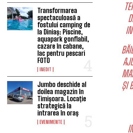
TE
Transformarea
D
spectaculoasă a
fostului camping de
IN
la Diniaș: Piscine,
aquapark gonflabil,
cazare în cabane,
BĂI
lac pentru pescari
AJU
FOTO
INEDIT
MAI
ȘI 
Jumbo deschide al
doilea magazin în
Timișoara. Locație
strategică la
intrarea în oraș
EVENIMENTE
I