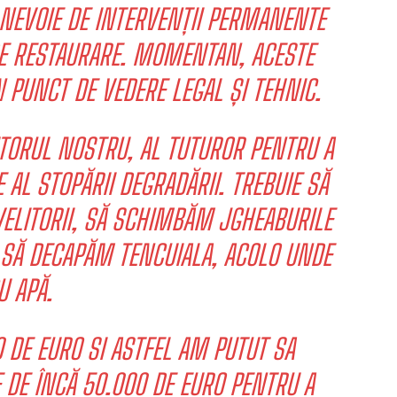
 NEVOIE DE INTERVENȚII PERMANENTE
DE RESTAURARE. MOMENTAN, ACESTE
 PUNCT DE VEDERE LEGAL ȘI TEHNIC.
UTORUL NOSTRU, AL TUTUROR PENTRU A
AL STOPĂRII DEGRADĂRII. TREBUIE SĂ
VELITORII, SĂ SCHIMBĂM JGHEABURILE
I SĂ DECAPĂM TENCUIALA, ACOLO UNDE
U APĂ.
DE EURO SI ASTFEL AM PUTUT SA
 DE ÎNCĂ 50.000 DE EURO PENTRU A