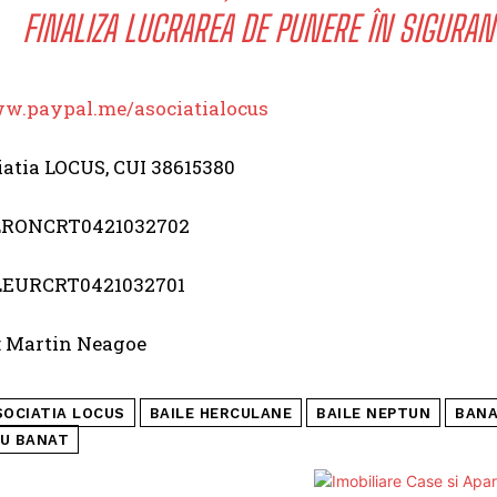
FINALIZA LUCRAREA DE PUNERE ÎN SIGURANȚĂ
ww.paypal.me/asociatialocus
iatia LOCUS, CUI 38615380
RONCRT0421032702
EURCRT0421032701
: Martin Neagoe
SOCIATIA LOCUS
BAILE HERCULANE
BAILE NEPTUN
BAN
IU BANAT