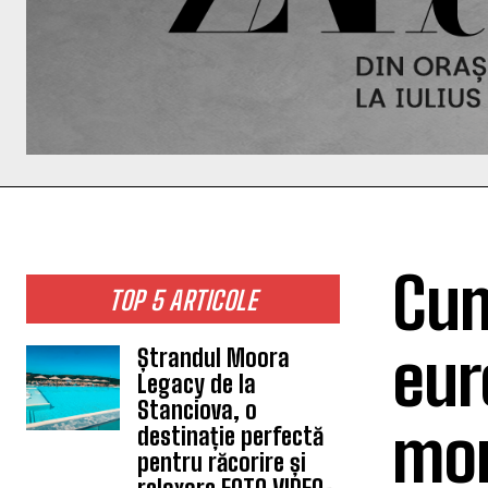
Cum
TOP 5 ARTICOLE
eur
Ștrandul Moora
Legacy de la
Stanciova, o
mon
destinație perfectă
pentru răcorire și