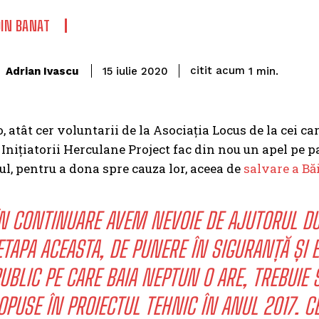
DIN BANAT
citit acum
Adrian Ivascu
1
min.
15 iulie 2020
o, atât cer voluntarii de la Asociația Locus de la cei c
 Inițiatorii Herculane Project fac din nou un apel pe p
l, pentru a dona spre cauza lor, aceea de
salvare a Bă
N CONTINUARE AVEM NEVOIE DE AJUTORUL D
ETAPA ACEASTA, DE PUNERE ÎN SIGURANȚĂ ȘI E
UBLIC PE CARE BAIA NEPTUN O ARE, TREBUI
OPUSE ÎN PROIECTUL TEHNIC ÎN ANUL 2017. C