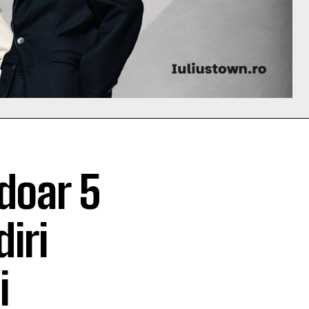
 doar 5
iri
i