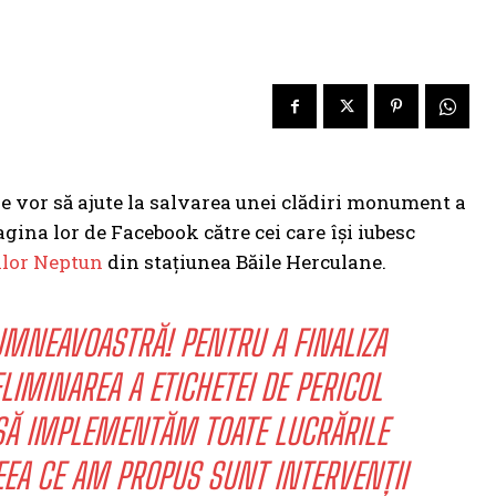
are vor să ajute la salvarea unei clădiri monument a
agina lor de Facebook către cei care își iubesc
ilor Neptun
din stațiunea Băile Herculane.
UMNEAVOASTRĂ! PENTRU A FINALIZA
LIMINAREA A ETICHETEI DE PERICOL
E SĂ IMPLEMENTĂM TOATE LUCRĂRILE
EEA CE AM PROPUS SUNT INTERVENȚII