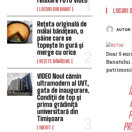
relaxare FOTO VIDEO
LOCURI DIN BANAT
LOCURI 
Rețeta originală de
mălai bănățean, o
AUTOR:
pâine care se
topește în gură și
merge cu orice
Doar 5 eur
REȚETE BĂNĂȚENE
Banatului.
patrimoniu
VIDEO Noul cămin
ultramodern al UVT,
Î
gata de inaugurare.
Condiții de top și
prima grădiniță
universitară din
P
Timișoara
PR
INEDIT