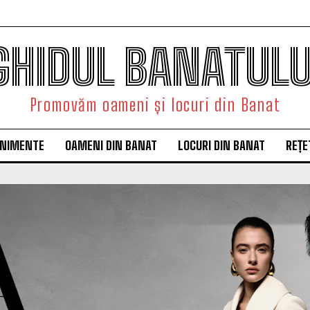
GHIDUL BANATULU
Promovăm oameni și locuri din Banat
ENIMENTE
OAMENI DIN BANAT
LOCURI DIN BANAT
REȚE