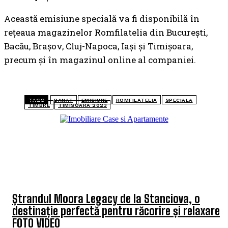
Această emisiune specială va fi disponibilă în
rețeaua magazinelor Romfilatelia din București,
Bacău, Brașov, Cluj-Napoca, Iași și Timișoara,
precum și în magazinul online al companiei.
TAGS
BANAT
EMISIUNE
ROMFILATELIA
SPECIALA
TIMBRE
TIMISOARA 2023
TOP 5 ARTICOLE
Ștrandul Moora Legacy de la Stanciova, o
destinație perfectă pentru răcorire și relaxare
FOTO VIDEO