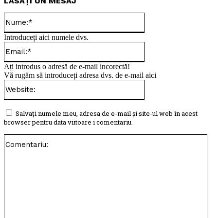
LĂSAȚI UN MESAJ
Nume:*
Introduceți aici numele dvs.
Email:*
Ați introdus o adresă de e-mail incorectă!
Vă rugăm să introduceți adresa dvs. de e-mail aici
Website:
Salvați numele meu, adresa de e-mail și site-ul web în acest
browser pentru data viitoare i comentariu.
Com