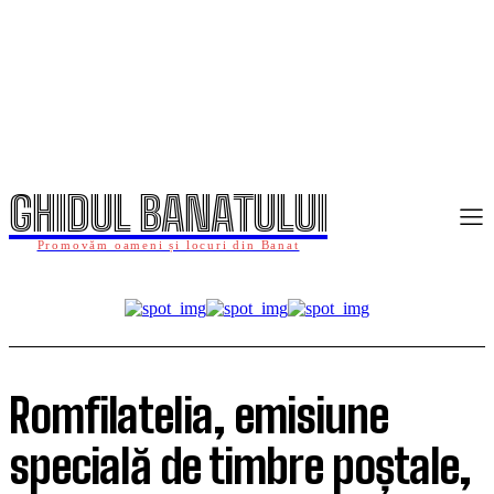
GHIDUL BANATULUI
Promovăm oameni și locuri din Banat
Romfilatelia, emisiune
specială de timbre poștale,