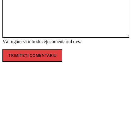
Vă rugăm să introduceți comentariul dvs.!
CELE MAI CITITE
Sofia Imbroane, licențiata în filosofie care a îmbinat
educația occidentală cu valorile tradiționale
românești