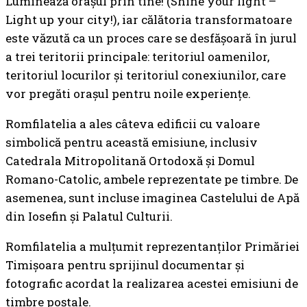
Luminează orașul prin tine! (Shine your light –
Light up your city!), iar călătoria transformatoare
este văzută ca un proces care se desfășoară în jurul
a trei teritorii principale: teritoriul oamenilor,
teritoriul locurilor și teritoriul conexiunilor, care
vor pregăti orașul pentru noile experiențe.
Romfilatelia a ales câteva edificii cu valoare
simbolică pentru această emisiune, inclusiv
Catedrala Mitropolitană Ortodoxă și Domul
Romano-Catolic, ambele reprezentate pe timbre. De
asemenea, sunt incluse imaginea Castelului de Apă
din Iosefin și Palatul Culturii.
Romfilatelia a mulțumit reprezentanților Primăriei
Timișoara pentru sprijinul documentar și
fotografic acordat la realizarea acestei emisiuni de
timbre poștale.