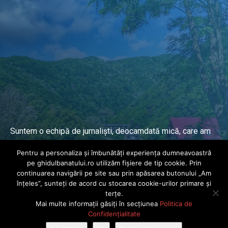
Suntem o echipă de jurnaliști, deocamdată mică, care am
lucrat și lucrăm în presa locală și națională de mai mulți
Pentru a personaliza și îmbunătăți experiența dumneavoastră
ani.
pe ghidulbanatului.ro utilizăm fișiere de tip cookie. Prin
continuarea navigării pe site sau prin apăsarea butonului „Am
înțeles”, sunteți de acord cu stocarea cookie-urilor primare și
DESPRE PROIECT
terțe.
Mai multe informații găsiți în secțiunea
Politica de
© Ghidul Banatului 2025. Toate drepturile rezervate · Dezvoltat de
Confidențialitate
Power Media FX