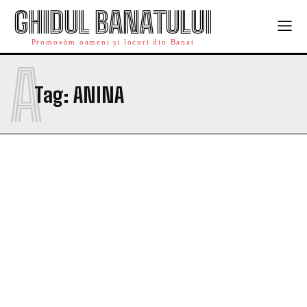
GHIDUL BANATULUI
Promovăm oameni și locuri din Banat
A
Tag:
ANINA