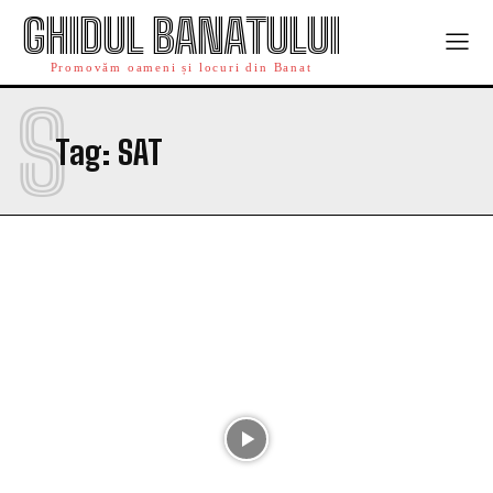
GHIDUL BANATULUI
Promovăm oameni și locuri din Banat
S
Tag:
SAT