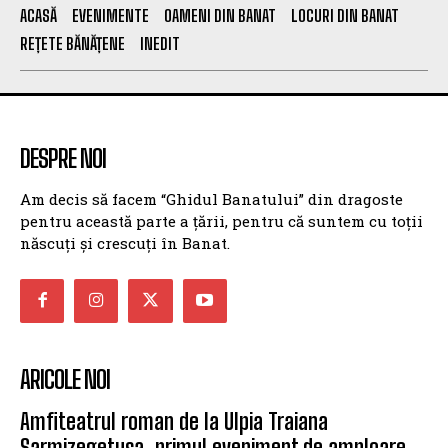
ACASĂ
EVENIMENTE
OAMENI DIN BANAT
LOCURI DIN BANAT
REȚETE BĂNĂȚENE
INEDIT
DESPRE NOI
Am decis să facem “Ghidul Banatului” din dragoste
pentru această parte a țării, pentru că suntem cu toții
născuți și crescuți în Banat.
ARICOLE NOI
Amfiteatrul roman de la Ulpia Traiana
Sarmizegetusa, primul eveniment de amploare